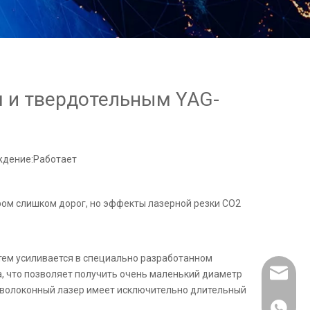
м и твердотельным YAG-
дение:
Работает
ром слишком дорог, но эффекты лазерной резки CO2
тем усиливается в специально разработанном
info@se
а, что позволяет получить очень маленький диаметр
, волоконный лазер имеет исключительно длительный
86-1770