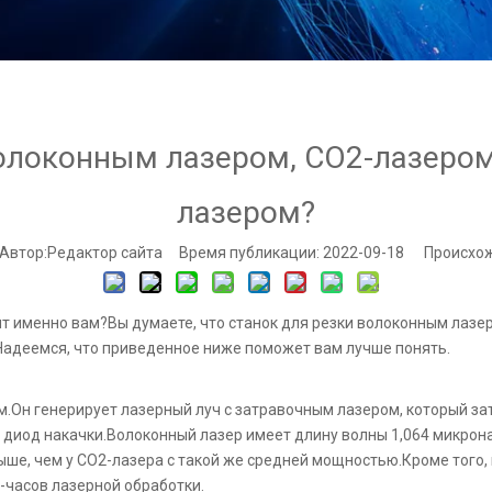
олоконным лазером, CO2-лазеро
лазером?
тор:Pедактор сайта Время публикации: 2022-09-18 Происхож
ит именно вам?Вы думаете, что станок для резки волоконным лазе
адеемся, что приведенное ниже поможет вам лучше понять.
м.Он генерирует лазерный луч с затравочным лазером, который за
 диод накачки.Волоконный лазер имеет длину волны 1,064 микрон
выше, чем у CO2-лазера с такой же средней мощностью.Кроме того
-часов лазерной обработки.