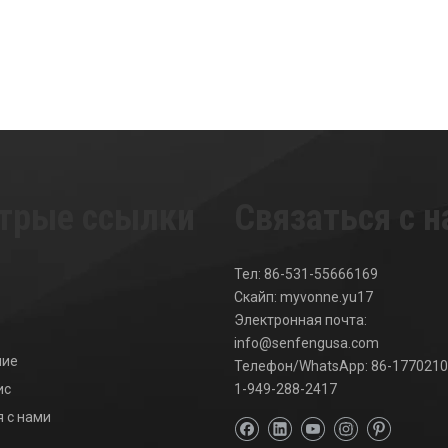
трые ссылки
Связаться с 
Тел: 86-531-55666169
Скайп: myvonne.yu17
Электронная почта:
info@senfengusa.com
ние
Телефон/WhatsApp: 86-1770210
ис
1-949-288-2417
 с нами